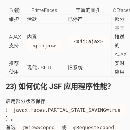
功能
PrimeFaces
丰富的面孔
ICEface
维护
活跃
已停产
部分
基于
AJAX
内置
推送
<a4j:ajax>
支持
<p:ajax>
的
AJAX
推荐
实时
现代 JSF UI
旧系统
使用
应用
23) 如何优化 JSF 应用程序性能？
启用部分状态保存
(
javax.faces.PARTIAL_STATE_SAVING=true
）。
首选
@ViewScoped
或
@RequestScoped