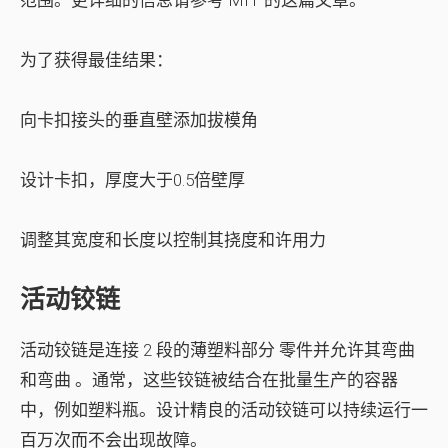
范围。更详细的信息请参考 MIT 的这篇文章。
为了获得最佳结果：
向卡扣接头的垂直壁添加拔模角
设计卡扣，厚度大于0.5倍壁厚
调整其宽度和长度以控制其挠度和许用力
活动铰链
活动铰链是
连接 2 段
的薄塑料部分 零件并允许其
弯曲
和弯曲
。通常，这些铰链被结合在批量生产的容器
中，例如塑料瓶。设计精良的活动铰链可以持续运行一
百万次而不会出现故障。