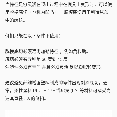
当特征足够灵活
在顶出过程中在模具上变形
时，可以使
用脱模底切（也称为凹凸） 。脱模底切用于制造瓶盖
中的螺纹。
倒扣只能在以下条件下使用：
脱模底切必须
远离加劲特征
，例如角和肋。
底切必须有
导程角
30 度到 45 度。
注塑件必须有
空间
并且必须
灵活
足以膨胀和变形。
建议避免纤维增强塑料制成的零件出现剥离底切。通
常，
柔性塑料
PP、HDPE 或尼龙 (PA) 等材料可承受高
达其直径 5% 的倒扣。