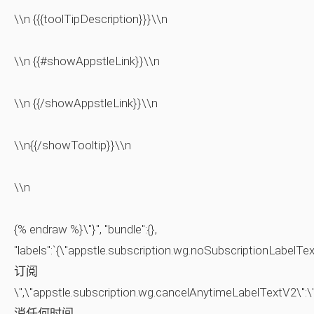
\\n {{{toolTipDescription}}}\\n
\\n {{#showAppstleLink}}\\n
\\n {{/showAppstleLink}}\\n
\\n{{/showTooltip}}\\n
\\n
{% endraw %}\"}", "bundle":{},
"labels":`{\"appstle.subscription.wg.noSubscriptionLabelTe
订阅
\",\"appstle.subscription.wg.cancelAnytimeLabelTextV2\":
消任何时间