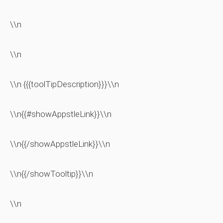
\\n
\\n
\\n {{{toolTipDescription}}}\\n
\\n{{#showAppstleLink}}\\n
\\n{{/showAppstleLink}}\\n
\\n{{/showTooltip}}\\n
\\n