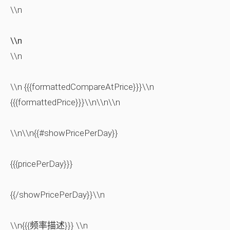
\\n
\\n
\\n
\\n {{{formattedCompareAtPrice}}}\\n
{{{formattedPrice}}}\\n\\n\\n
\\n\\n{{#showPricePerDay}}
{{{pricePerDay}}}
{{/showPricePerDay}}\\n
\\n{{{频率描述}}} \\n