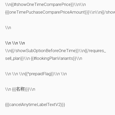
\\n{{#showOneTimeComparePrice}}\\n\\n
{{{oneTimePuchaseComparePriceAmount}}}\\n\\n{{/sho
\\n
\\n \\n \\n
\\n{{/showSubOptionBeforeOneTime}}\\n{{/requires_
sell_plan}}\\n {{#lookingPlanVariants}}\\n
\\n \\n \\n{{^prepaidFlag}}\\n \\n
\\n {{{名称}}}\\n
{{{cancelAnytimeLabelTextV2}}}