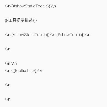
\\n{{#showStaticTooltip}}\\n
{{{工具提示描述}}}
\\n{{/showStaticTooltip}}\\n{{#showTooltip}}\\n
\\n
\\n \\n
\\n {{{tooltipTitle}}}\\n
\\n
\\n