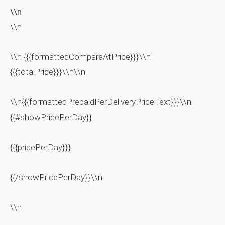
\\n
\\n
\\n {{{formattedCompareAtPrice}}}\\n
{{{totalPrice}}}\\n\\n
\\n{{{formattedPrepaidPerDeliveryPriceText}}}\\n
{{#showPricePerDay}}
{{{pricePerDay}}}
{{/showPricePerDay}}\\n
\\n