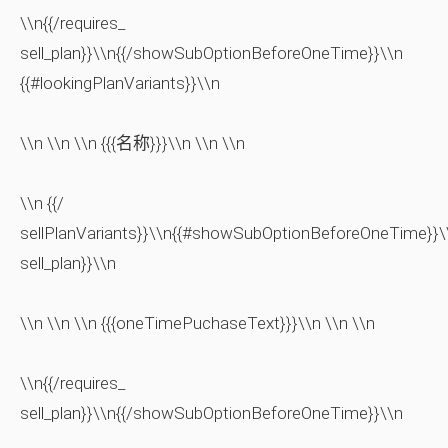
\\n{{/requires_
sell_plan}}\\n{{/showSubOptionBeforeOneTime}}\\n
{{#lookingPlanVariants}}\\n
\\n \\n \\n {{{名称}}}\\n \\n \\n
\\n {{/
sellPlanVariants}}\\n{{#showSubOptionBeforeOneTime}}\\
sell_plan}}\\n
\\n \\n \\n {{{oneTimePuchaseText}}}\\n \\n \\n
\\n{{/requires_
sell_plan}}\\n{{/showSubOptionBeforeOneTime}}\\n