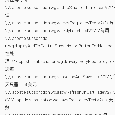
\",\"appstle.subscription.wg.addToShipmentErrorTextV2\"
误
\",\"appstle.subscription.wg.weeksFrequencyTextV2\":\"周
\",\"appstle.subscription.wg.weeklyLabelTextV2\":\"每周
\",\"appstle.subscriptio
n.wg.displayAddToExistingSubscriptionButtonForNotLogge
在处
理...\",\"appstle.subscription.wg.deliveryEveryFrequencyTe
递每
\",\"appstle.subscription.wg.subscribeAndSaveInitalV2\":\
天只需 0.28 美元
\",\"appstle.subscription.wg.allowRefreshOnCartPageV2\":\"
d\",\"appstle.subscription.wg.daysFrequencyTextV2\":\"天
数