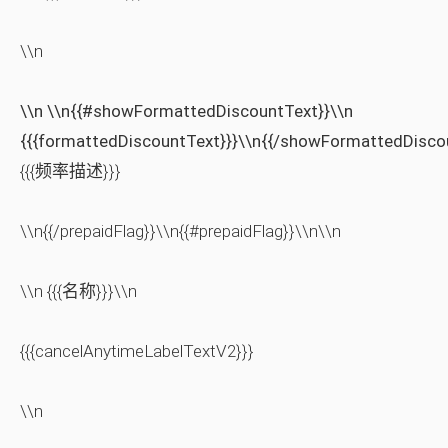
\\n
\\n \\n{{#showFormattedDiscountText}}\\n
{{{formattedDiscountText}}}\\n{{/showFormattedDisco
{{{频率描述}}}
\\n{{/prepaidFlag}}\\n{{#prepaidFlag}}\\n\\n
\\n {{{名称}}}\\n
{{{cancelAnytimeLabelTextV2}}}
\\n