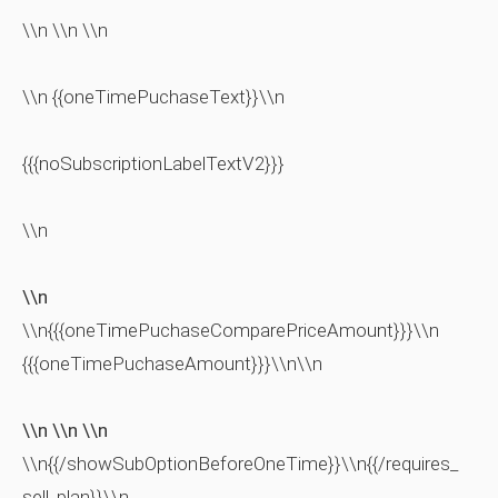
\\n \\n \\n
\\n {{oneTimePuchaseText}}\\n
{{{noSubscriptionLabelTextV2}}}
\\n
\\n
\\n{{{oneTimePuchaseComparePriceAmount}}}\\n
{{{oneTimePuchaseAmount}}}\\n\\n
\\n \\n \\n
\\n{{/showSubOptionBeforeOneTime}}\\n{{/requires_
sell_plan}}\\n