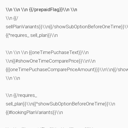
\\n \\n \\n {{/prepaidFlag}}\\n \\n
\\n {{/
sellPlanVariants}}\\n{{/showSubOptionBeforeOneTime}}\
{{^requires_ sell_plan}}\\n
\\n \\n \\n {{oneTimePuchaseText}}\\n
\\n{{#showOneTimeComparePrice}}\\n\\n
{{{oneTimePuchaseComparePriceAmount}}}\\n\\n{{/sho
\\n \\n
\\n {{/requires_
sell_plan}}\\n{{^showSubOptionBeforeOneTime}}\\n
{{#lookingPlanVariants}}\\n