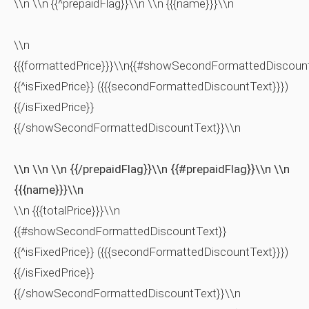
\\n \\n {{^prepaidFlag}}\\n \\n {{{name}}}\\n
\\n
{{{formattedPrice}}}\\n{{#showSecondFormattedDiscoun
{{^isFixedPrice}} ({{{secondFormattedDiscountText}}})
{{/isFixedPrice}}
{{/showSecondFormattedDiscountText}}\\n
\\n \\n \\n {{/prepaidFlag}}\\n {{#prepaidFlag}}\\n \\n
{{{name}}}\\n
\\n {{{totalPrice}}}\\n
{{#showSecondFormattedDiscountText}}
{{^isFixedPrice}} ({{{secondFormattedDiscountText}}})
{{/isFixedPrice}}
{{/showSecondFormattedDiscountText}}\\n