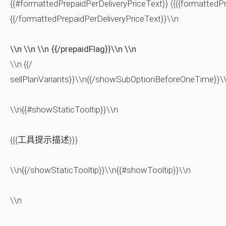
{{#formattedPrepaidPerDeliveryPriceText}} ({{{formattedPr
{{/formattedPrepaidPerDeliveryPriceText}}\\n
\\n \\n \\n {{/prepaidFlag}}\\n \\n
\\n {{/
sellPlanVariants}}\\n{{/showSubOptionBeforeOneTime}}\
\\n{{#showStaticTooltip}}\\n
{{{工具提示描述}}}
\\n{{/showStaticTooltip}}\\n{{#showTooltip}}\\n
\\n