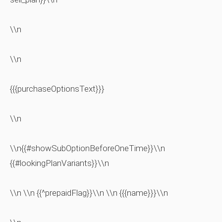
\\n
\\n
{{{purchaseOptionsText}}}
\\n
\\n{{#showSubOptionBeforeOneTime}}\\n
{{#lookingPlanVariants}}\\n
\\n \\n {{^prepaidFlag}}\\n \\n {{{name}}}\\n