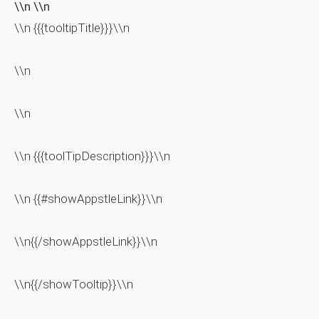
\\n \\n
\\n {{{tooltipTitle}}}\\n
\\n
\\n
\\n {{{toolTipDescription}}}\\n
\\n {{#showAppstleLink}}\\n
\\n{{/showAppstleLink}}\\n
\\n{{/showTooltip}}\\n