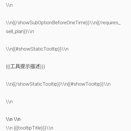
\\n
\\n{{/showSubOptionBeforeOneTime}}\\n{{/requires_
sell_plan}}\\n
\\n{{#showStaticTooltip}}\\n
{{{工具提示描述}}}
\\n{{/showStaticTooltip}}\\n{{#showTooltip}}\\n
\\n
\\n \\n
\\n {{{tooltipTitle}}}\\n