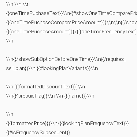
\\n \\n \\n
{{oneTimePuchaseText}}\\n{{#showOneTimeComparePric
{{{oneTimePuchaseComparePriceAmount}}}\\n\\n{{/sho
{{{oneTimePuchaseAmount}}}/{{{oneTimeFrequencyText}
\\n
\\n{{/showSubOptionBeforeOneTime}}\\n{{/requires_
sell_plan}}\\n {{#lookingPlanVariants}}\\n
\\n {{{formattedDiscountText}}}\\n
\\n{{^prepaidFlag}}\\n \\n {{{name}}}\\n
\\n
{{{formattedPrice}}}\\n/{{{lookingPlanFrequencyText}}}
{{#isFrequencySubsequent}}