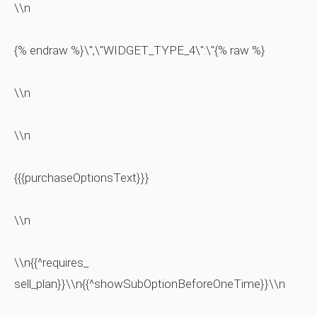
\\n
{% endraw %}\",\"WIDGET_TYPE_4\":\"{% raw %}
\\n
\\n
{{{purchaseOptionsText}}}
\\n
\\n{{^requires_
sell_plan}}\\n{{^showSubOptionBeforeOneTime}}\\n