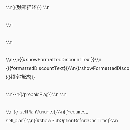
\\n{{{频率描述}}} \\n
\\n
\\n
\\n\\n{{#showFormattedDiscountText}}\\n
{{{formattedDiscountText}}}\\n{{/showFormattedDisco
{{{频率描述}}}
\\n\\n{{/prepaidFlag}}\\n \\n
\\n {{/ sellPlanVariants}}\\n{{^requires_
sell_plan}}\\n{{#showSubOptionBeforeOneTime}}\\n