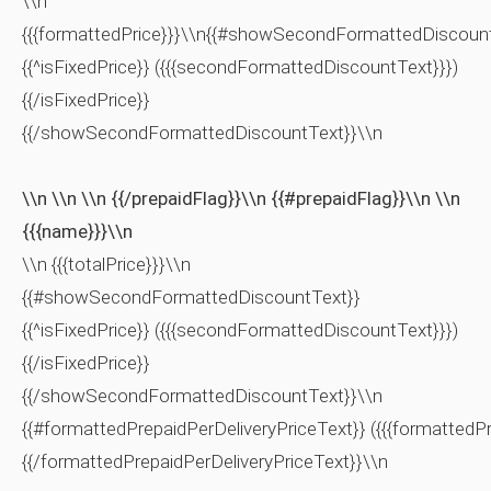
\\n
{{{formattedPrice}}}\\n{{#showSecondFormattedDiscoun
{{^isFixedPrice}} ({{{secondFormattedDiscountText}}})
{{/isFixedPrice}}
{{/showSecondFormattedDiscountText}}\\n
\\n \\n \\n {{/prepaidFlag}}\\n {{#prepaidFlag}}\\n \\n
{{{name}}}\\n
\\n {{{totalPrice}}}\\n
{{#showSecondFormattedDiscountText}}
{{^isFixedPrice}} ({{{secondFormattedDiscountText}}})
{{/isFixedPrice}}
{{/showSecondFormattedDiscountText}}\\n
{{#formattedPrepaidPerDeliveryPriceText}} ({{{formattedPr
{{/formattedPrepaidPerDeliveryPriceText}}\\n