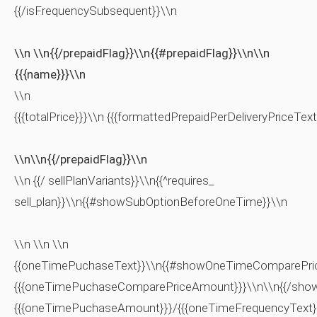
{{/isFrequencySubsequent}}\\n
\\n \\n{{/prepaidFlag}}\\n{{#prepaidFlag}}\\n\\n
{{{name}}}\\n
\\n
{{{totalPrice}}}\\n {{{formattedPrepaidPerDeliveryPriceText
\\n\\n{{/prepaidFlag}}\\n
\\n {{/ sellPlanVariants}}\\n{{^requires_
sell_plan}}\\n{{#showSubOptionBeforeOneTime}}\\n
\\n \\n \\n
{{oneTimePuchaseText}}\\n{{#showOneTimeComparePric
{{{oneTimePuchaseComparePriceAmount}}}\\n\\n{{/sho
{{{oneTimePuchaseAmount}}}/{{{oneTimeFrequencyText}