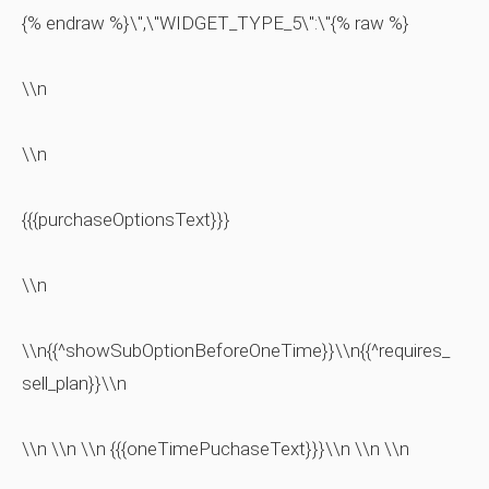
{% endraw %}\",\"WIDGET_TYPE_5\":\"{% raw %}
\\n
\\n
{{{purchaseOptionsText}}}
\\n
\\n{{^showSubOptionBeforeOneTime}}\\n{{^requires_
sell_plan}}\\n
\\n \\n \\n {{{oneTimePuchaseText}}}\\n \\n \\n