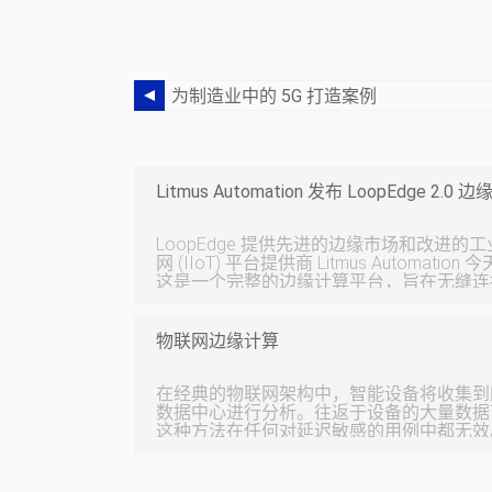
为制造业中的 5G 打造案例
Litmus Automation 发布 LoopEdge 2.
LoopEdge 提供先进的边缘市场和改进的工业设
网 (IIoT) 平台提供商 Litmus Automation
这是一个完整的边缘计算平台，旨在无缝连
时分析获得价值。该平台的第二个主要版本
“我们一直在密切倾听我们的合作伙伴和客
第一件事是 LoopEge 内部开箱即用的分析组件，”L
物联网边缘计算
首席执行官 Vatsal Shah 说。 “LoopE
用它来让他们的边缘计算项目在预算内快速
在经典的物联网架构中，智能设备将收集到
数据中心进行分析。往返于设备的大量数据
这种方法在任何对延迟敏感的用例中都无效。 物联网边缘计算通
数据处理更接近物联网设备来解决这个问题
径，使系统能够进行近乎即时的现场数据分析。 本文是物联
算简介 以及对尽可能接近其来源的数据采