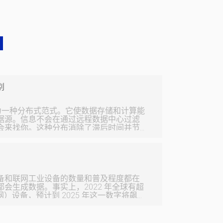
别
作为一种分布式范式。它使数据存储和计算能
据源。信息不会在通过远程数据中心过滤
会来找你。这种分布消除了滞后时间并节
，这被认为是网络的“边缘”。这是关于在物
站点运行应用程序，而不是集中式云或数
有效地满足计
备和联网工业设备的数量和普及程度都在
集数
会生成数据。事实上，2022 年全球有超
物联网）设备，预计到 2025 年这一数字将飙升
 预测这些设备将在全球产生 73.1 泽字节的数
 300%。 快速有效地分类和分
用户体验和更好的业务决策的关键。边缘