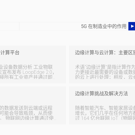
5G 在制造业中的作用
0 边缘计算平台
边缘计算与云计算：主要区
备数据分析 工业物联
术语“边缘计算”是指计算
 今天宣布发布 LoopEdge 2.0，
力更接近最需要的设备或数
接所有工业资产并通过即
的云上进行处理；相反，云
增加了集成和分析功能。
省了带宽。 边缘计算是云环境的替代方法，而不是“物联网”。它是关于
户的意见，他们一直要求的
处理数据源附近的实时数据
itmus Automation
理上尽可能靠近生成数据的
边缘计算挑战及解决方法
dge 已经得到验证——客户正在使
据中心或数据存储位置。 继续阅读以了解边缘计算和云计算之间的区
启动和运行。但
别。 什么是边缘计算？ 边缘计算允许计算资源和应用服务通过分散的
的数据发送到云端或远程
计算基础设施沿着通信路径分布。 使用边缘计算可以更
随着智能汽车、智能家居设
可能会导致瓶颈，从而使
算需求。无论在哪里需要收
增长，它们几乎在任何地方都
过使
过 164 亿台联网 IoT（
。该策略缩短了数据路
至 309 亿台。届时，IDC
网边缘计
据，其中与不久的 2019 年相比，增长了
取行动的好处。继续阅读以
析这些数据是优化应用程序