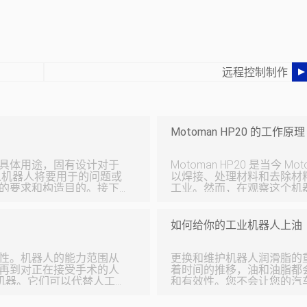
远程控制制作
Motoman HP20 的工作原理
具体用途，固有设计对于
Motoman HP20 是当今
以焊接、处理材料和去除材
的要求和构造目的。接下
工业。然而，在观察这个机
，例如机器人将如何移
具。了解众所周知的引擎盖下，
创建原型来测试设计并排
上最重要的部件可能必须是
建造完成后，还必须对其
至机器人的齿轮，机器人将
如何给你的工业机器人上油
指定的任务，则设计成
有四个伺服电机，零件号为 SGMR
YR11、SGMRS-06A2B-YR
机器人修整所需的时间，
性。机器人的能力范围从
Motoman HP-20 的
更换和维护机器人润滑脂的
机时间。 Fan
再到对正在接受手术的人
着时间的推移，油和油脂都
和有效性。您不会让您的汽
。由于他们永远不会感到
该让您的机器人使用相同的润滑
、焊接、喷
购买一个新机器人。 500-700 小时后，机器人中的油脂会开始分解，