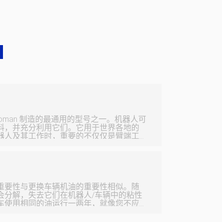
 Motoman 制造的最通用的型号之一。机器人可
料，并充分利用它们。它用于世界各地的
器人及其工作时，重要的不仅仅是臂端工
看看它是如何运行的同样重要。 HP 20
伺服电机。如果没有伺服电机将动力引导
无法在工作现场高效地移动或执行流程。
S-12A2B-YR11、SGMRS-13A2A-
11 和 SGMPH-02A2A-YR11，它们运行
重要性与更换车辆机油的重要性相似。随
会分解，失去它们在机器人/车辆中的粘性
车使用相同的油运行一两年，就像您不应
脂运行两年一样......除非您计划每两年