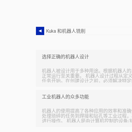
Kuka 和机器人铣削
选择正确的机器人设计
机器人被设计用于多种用途。根据机器人的
正常运行至关重要。 机器人设计过程从定义机器人将要用于的问题或
任务开始。在创建设计之前，必须解决特定
来，进行研究以确定任务的细节和实际功能
动、操纵物体、感知和获取智能。此时可以
除故障。然后，机器人建造就可以开始了，
工业机器人的众多功能
进行编程、测试和评估。如果机器人完成了
功。 工业机器人的设计对于加快制造商的生产和产出至关重要。工业
机器人需要解决的两个最古老的问题是设计
机器人的使用提高了各种应用的效率和准确
以及修整因与工厂设备接触而中断而导致的停
处理琐碎的任务到焊接和钻孔等工业过程，
进行操作。 机器人是由计算机控制的设备/机器。它们可以代替人工完
成危险或重复性任务，从而节省时间和金钱
疲倦，因此他们可以在恶劣的环境中长时间工作。 装配