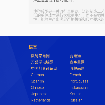
薄壁注塑设计技巧和窍门
色、红色、黄色等。根据不同的需求应用不同
向于在 NPI 阶段为原型选择红色阻焊层
生产的电路板区分开来）。选择黑色阻焊膜
注塑成型是一种流行且用途广泛的制造工艺
的颜色兼容，当这些板
低的单件成本进行大批量生产，而不会牺牲
性，能够生产出满足严格机械和尺寸要求的坚固部件。
产薄壁塑料零件时，例如某些汽车零件或手
注塑成型。但是，在设计薄壁产品时需要特
型会带来新的挑战。在本文中，我们将介绍
识、其常见应用以及一些注塑成型设计技巧
始您的旅程。 什么是薄壁注塑成型？ 薄壁注塑成型是一种特殊的注塑
成型形式，它使制造商能够在不牺牲结构完
语言
更轻的零件。通过选择薄壁注塑而不是传统
数码家电网
弱电通
万盛学电脑网
查字典网
中国灯具商贸网
收藏品网
German
French
Spanish
Portuguese
Chinese
Indonesian
Japanese
Korean
Netherlands
Russian