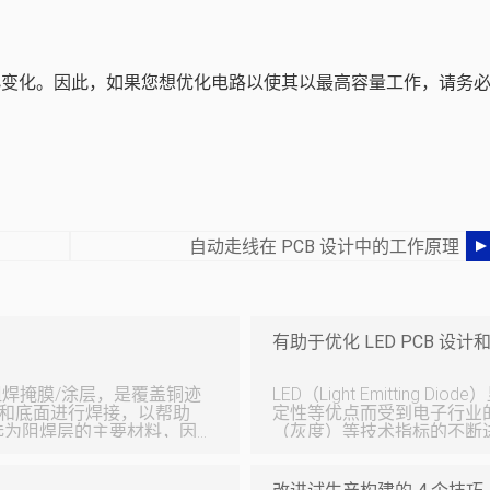
微小变化。因此，如果您想优化电路以使其以最高容量工作，请务
自动走线在 PCB 设计中的工作原理
有助于优化 LED PCB 设
LED（Light Emittin
顶面和底面进行焊接，以帮助
定性等优点而受到电子行业
被选为阻焊层的主要材料，因
（灰度）等技术指标的不断
以及美观方面都非常出
量和可靠性方面必须满足越来越高的
图 由于电路线和焊盘在 LED 侧高密度排列，减少划痕是制造过程中最
绿色、白色、蓝色、黑
重要的考虑因素。建议在进