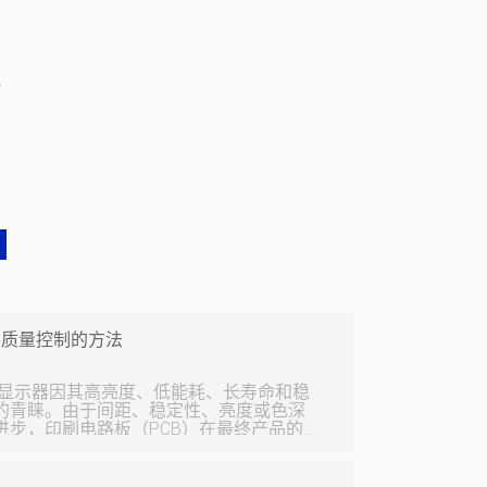
必
计和质量控制的方法
g Diode）显示器因其高亮度、低能耗、长寿命和稳
的青睐。由于间距、稳定性、亮度或色深
进步，印刷电路板（PCB）在最终产品的质
要求。 LED PCB 制造挫折 • 电路
行曝光时根据参考图片设计密集电路层。