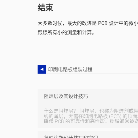
结束
大多数时候，最大的改进是 PCB 设计中的
跟踪所有小的测量和计算。
印刷电路板组装过程
阻焊层及其设计技巧
什么是阻焊层？ 阻焊层，也称为阻焊剂或阻焊掩膜/涂层，是覆盖铜迹
线的薄层，无需在印刷电路板 (PCB) 的
确保 PCB 的可靠性和高性能。树脂通常
为它在耐湿性、绝缘性、耐焊性和耐高温性
色。 据信，大多数 PCB 被认为是绿色，实际上是阻焊层绿油的颜色。
但是，阻焊层可以显示为不同的颜色，包括