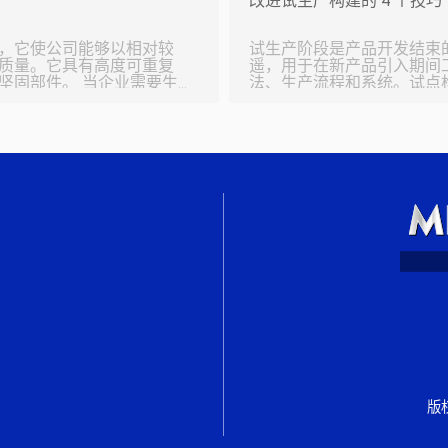
改进试生产构建的 4 个技巧
的颜色。例如一些 RD 倾
在过孔填充工艺（VFP）
（新产品引入，以使其与批量
程中，必须努力减少抛光划痕和图像缺陷。 • 
只是为了与最终产品外壳
，它使公司能够以相对较
廓公差通常在±0.1mm。然而
试生产阶段是产品开发结束
质量。它具有高度可重复
遥，用于在新产品引入期间
 当企业需要生
法、生产流程和系统。试点
机壳，他们可以转向薄壁
转换为装配线。试点构建单
别小心，因为薄壁注塑成
进入生产环境之前将风险降
薄壁注塑成型的基础知
入试生产阶段时尽可能顺利地进行过渡。 了解
，以便您从正确的角度开
的所有内容都需要处于修订
范围内操作。您必须清楚地了
整性的情况下制造更薄、
组件如何在您的流程中从接
注塑，企业可以
运输。确保您有一个质量计
版