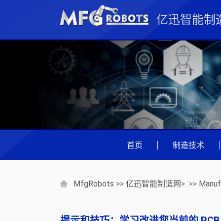
亿迅智能制
首页
|
制造技术
MfgRobots
>>
亿迅智能制造网
> >>
Manuf
提示和技巧：学习改进您当前的 PCB