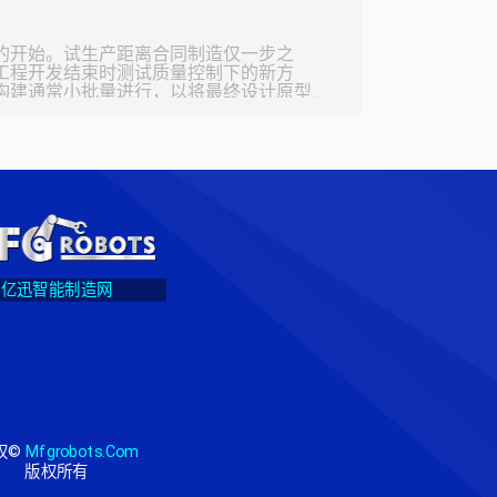
的电路板抛光和阻焊应用之前的电路板抛光过
轮廓公差 LED板的电流轮
，在 LE
的开始。试生产距离合同制造仅一步之
工程开发结束时测试质量控制下的新方
构建通常小批量进行，以将最终设计原型
元具有“生产质量”，但规模较小，以在直接
至最低。以下是一些提示，可帮助您在进
您的流程 试生产构建中
控制之下。请务必了解流程以及如何在其
解您的标准操作程序 (SOP)。这些定义了
收到检验，再到发布到生产车间，最后到
划，它是该生产线的一
亿迅智能制造网
权©
Mfgrobots.com
版权所有