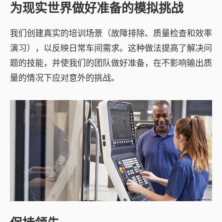
为现实世界做好准备的模拟挑战
我们创建真实的培训场景（故障排除、质量检查和效率
演习），以反映日常车间需求。这种做法提高了解决问
题的技能，并使我们的团队做好准备，在不影响输出质
量的情况下应对意外的挑战。