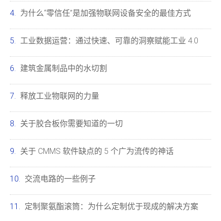
为什么“零信任”是加强物联网设备安全的最佳方式
工业数据运营：通过快速、可靠的洞察赋能工业 4.0
建筑金属制品中的水切割
释放工业物联网的力量
关于胶合板你需要知道的一切
关于 CMMS 软件缺点的 5 个广为流传的神话
交流电路的一些例子
定制聚氨酯滚筒：为什么定制优于现成的解决方案