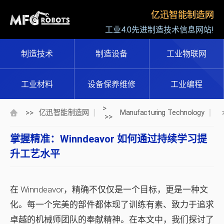
亿迅智能制造网
工业4.0先进制造技术信息网站!
制造技术
制造设备
工业物联网
工业材料
设备保养维修
工业编程
>
>>
亿迅智能制造网
Manufacturing Technology
>>
掌握精准：Winndeavor 如何通过持续学习提
升工艺水平
在 Winndeavor，精确不仅仅是一个目标，更是一种文
化。每一个完美的部件都体现了训练有素、致力于追求
卓越的机械师团队的奉献精神。在本文中，我们探讨了