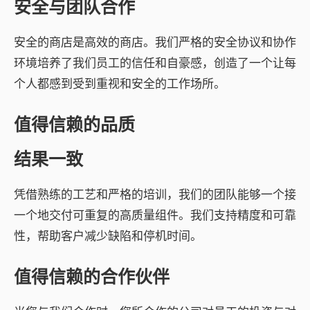
安全与团队合作
安全的商店是高效的商店。我们严格的安全协议和协作
环境培养了我们员工的信任和自豪感，创造了一个让每
个人都感到受到重视和安全的工作场所。
值得信赖的品质
结果一致
凭借熟练的工艺和严格的培训，我们的团队能够一个接
一个地交付可重复的高质量组件。我们支持精度和可靠
性，帮助客户减少缺陷和停机时间。
值得信赖的合作伙伴