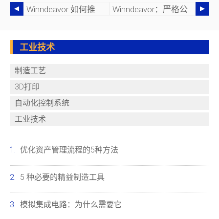
Winndeavor 如何推动 24/7 精密制造以实现无与伦比的效率
Winndeavor：严格公差和尺寸精度方面无与伦比的精度
工业技术
制造工艺
3D打印
自动化控制系统
工业技术
优化资产管理流程的5种方法
5 种必要的精益制造工具
模拟集成电路：为什么需要它