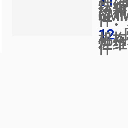
性维
统和
CM
件：
机构
性维
件