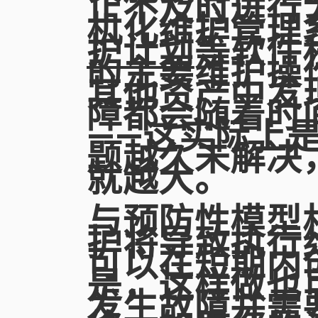
止不及时进行
机化维护管理
护计划
等软件
的主要维护操
其他资产中发
障都会随着时
——这实际上
题越久未解决
就越大。
与预防性模型
护将导致执行
可以在短期内
是，这样做也
发生故障并需