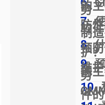
C
的主
势
防性
软件
制造
预防
护？
维护
的主
势
CM
件的