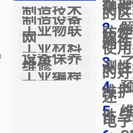
维护
测性
制造技术
的区
制造设备
工业物联
防性
软件
网
的作
工业材料
使用
设备保养
我
维修
测性
的好
工业编程
维护
述
件与
电子