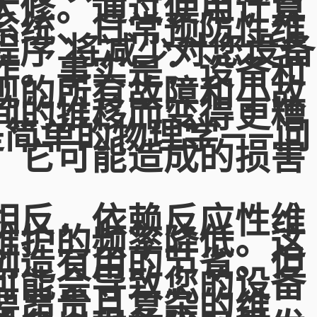
大修。通过使用计算
系统、日常
预防性维
程序 将减少对您设备
作。事实是：设备和
现的所有故障和小故
间的推移而变得更糟
是简单的物理学——问
，它可能造成的损害
相反，依赖反应性维
维护的频率降低。这
创造有用的节省。但
可能会导致您的设备
要昂贵且复杂的维